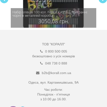
астери
Набір олівців 100 кол. FABER CASTELL тригранні
чорні в металевій коробці
3050,08 грн.
ТОВ "КОРАЛЛ"
0 800 500 005
безкоштовно з усіх номерів
048 738 0 888
b2b@korall.com.ua
Одеса, вул. Картамишівська, 9А
Час роботи:
Понеділок - п'ятниця
з 10.00 до 16.00.