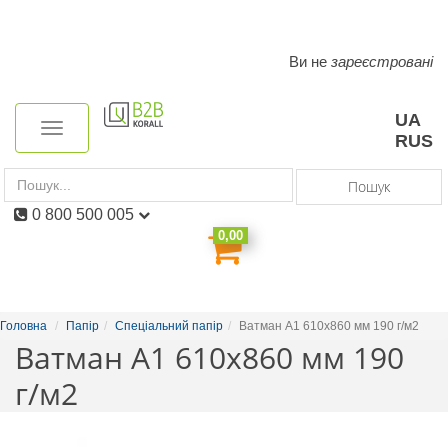
Ви не
зареєстровані
Toggle
navigation
UA
Toggle
RUS
navigation
Пошук
0 800 500 005
0,00
Головна
Папір
Спеціальний папір
Ватман А1 610х860 мм 190 г/м2
Ватман А1 610х860 мм 190
г/м2