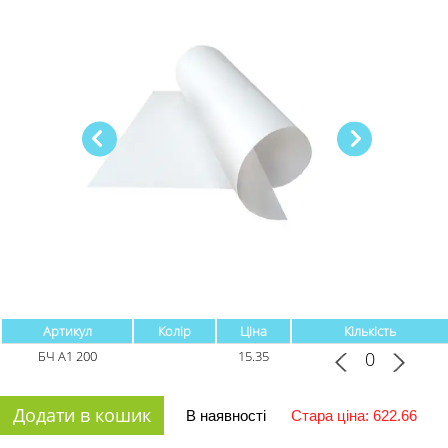
Артикул
Колір
Ціна
Кількість
БЧ А1 200
15.35
Додати в кошик
В наявності
Стара ціна: 622.66