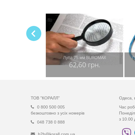
рошей AXENT 500 г
Лупа 75 мм BUROMAX
Г
,21 грн.
62,60 грн.
ТОВ "КОРАЛЛ"
Одеса, 
0 800 500 005
Час роб
безкоштовно з усіх номерів
Понеділ
з 10.00 
048 738 0 888
b2b@korall.com.ua