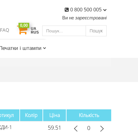
0 800 500 005
Ви не
зареєстровані
0,00
UA
FAQ
Пошук
RUS
Печатки і штампи
ртикул
Колір
Ціна
Кількість
ЖДИ-1
59.51