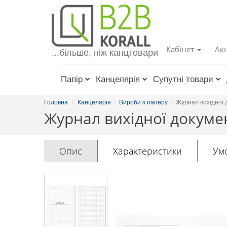
Toggle
navigation
Кабінет
Акц
...більше, ніж канцтовари
Папір
Канцелярія
Супутні товари
Головна
Канцелярія
Вироби з паперу
Журнал вихідної 
Журнал вихідної докумен
Опис
Характеристики
Ум