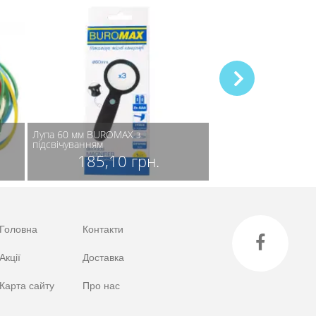
г
Лупа 60 мм BUROMAX з
Лупа 65 мм DELI з 
підсвічуванням
274,82 
185,10 грн.
Головна
Контакти
Акції
Доставка
Карта сайту
Про нас