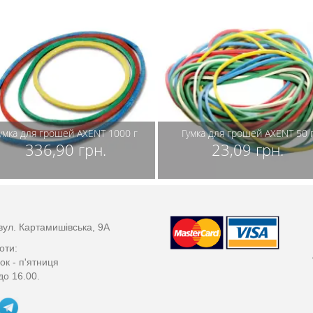
умка для грошей AXENT 1000 г
Гумка для грошей AXENT 50 
336,90 грн.
23,09 грн.
вул. Картамишівська, 9А
оти:
ок - п'ятниця
до 16.00.