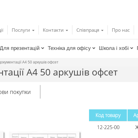
ії
Послуги
Контакти
Співпраця
Про нас
Для презентацій
Техніка для офісу
Школа і хобі
документації А4 50 аркушів офсет
тації А4 50 аркушів офсет
ови покупки
Код товару
А
12-225-00