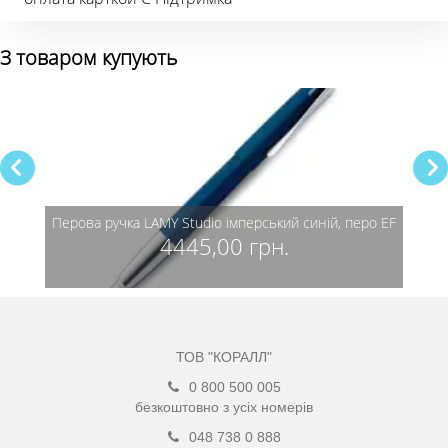
З товаром купують
ро EF
Перова ручка LAMY Studio імперський синій, перо EF
4445,00 грн.
ТОВ "КОРАЛЛ"
0 800 500 005
безкоштовно з усіх номерів
048 738 0 888