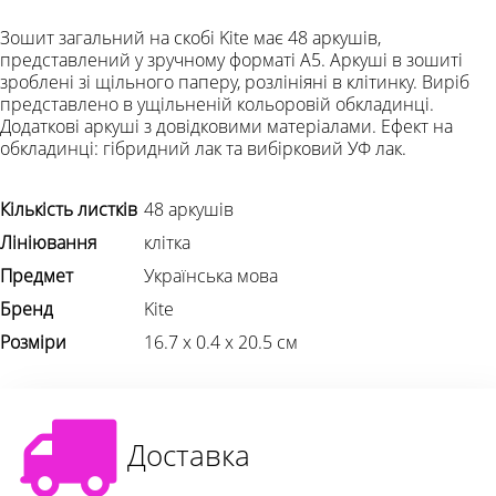
Зошит загальний на скобі Kite має 48 аркушів,
представлений у зручному форматі А5. Аркуші в зошиті
зроблені зі щільного паперу, розлініяні в клітинку. Виріб
представлено в ущільненій кольоровій обкладинці.
Додаткові аркуші з довідковими матеріалами. Ефект на
обкладинці: гібридний лак та вибірковий УФ лак.
Кількість листків
48 аркушів
Лініювання
клітка
Предмет
Українська мова
Бренд
Kite
Розміри
16.7 х 0.4 х 20.5 см
Доставка