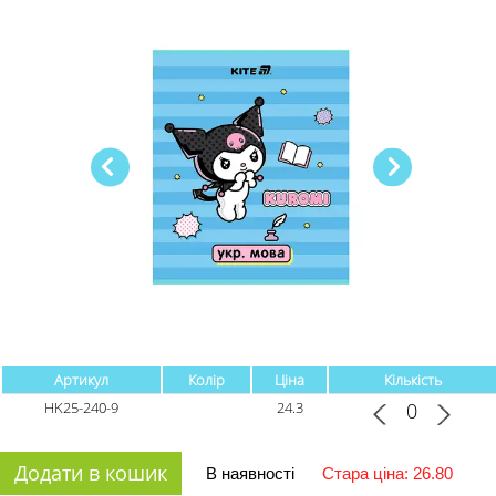
Артикул
Колір
Ціна
Кількість
HK25-240-9
24.3
Додати в кошик
В наявності
Стара ціна: 26.80