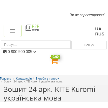
Ви не
зареєстровані
Toggle
navigation
UA
Toggle
RUS
navigation
Пошук
0 800 500 005
0,00
Головна
Канцелярія
Вироби з паперу
Зошит 24 арк. KITE Kuromi українська мова
Зошит 24 арк. KITE Kuromi
українська мова