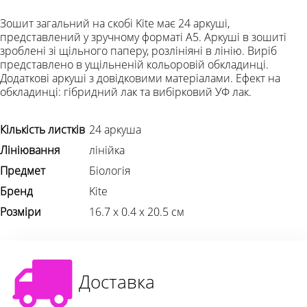
Зошит загальний на скобі Kite має 24 аркуші,
представлений у зручному форматі А5. Аркуші в зошиті
зроблені зі щільного паперу, розлініяні в лінію. Виріб
представлено в ущільненій кольоровій обкладинці.
Додаткові аркуші з довідковими матеріалами. Ефект на
обкладинці: гібридний лак та вибірковий УФ лак.
Кількість листків
24 аркуша
Лініювання
лінійка
Предмет
Біологія
Бренд
Kite
Розміри
16.7 х 0.4 х 20.5 см
Доставка