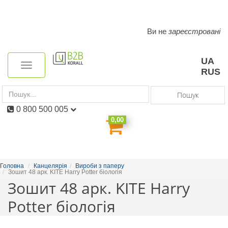
Ви не
зареєстровані
Toggle
navigation
UA
Toggle
RUS
navigation
Пошук
0 800 500 005
0,00
Головна
Канцелярія
Вироби з паперу
Зошит 48 арк. KITE Harry Potter біологія
Зошит 48 арк. KITE Harry
Potter біологія