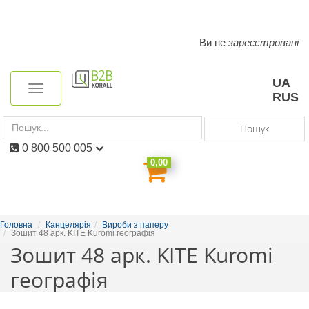
Ви не
зареєстровані
Toggle
navigation
UA
Toggle
RUS
navigation
Пошук
0 800 500 005
0,00
Головна
Канцелярія
Вироби з паперу
Зошит 48 арк. KITE Kuromi географія
Зошит 48 арк. KITE Kuromi
географія