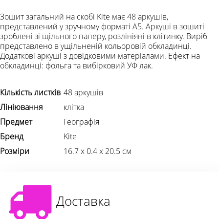
Зошит загальний на скобі Kite має 48 аркушів,
представлений у зручному форматі А5. Аркуші в зошиті
зроблені зі щільного паперу, розлініяні в клітинку. Виріб
представлено в ущільненій кольоровій обкладинці.
Додаткові аркуші з довідковими матеріалами. Ефект на
обкладинці: фольга та вибірковий УФ лак.
Кількість листків
48 аркушів
Лініювання
клітка
Предмет
Географія
Бренд
Kite
Розміри
16.7 х 0.4 х 20.5 см
Доставка