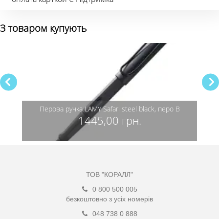
З товаром купують
F
Перова ручка LAMY Safari steel black, перо B
Пе
1445,00 грн.
ТОВ "КОРАЛЛ"
0 800 500 005
безкоштовно з усіх номерів
048 738 0 888