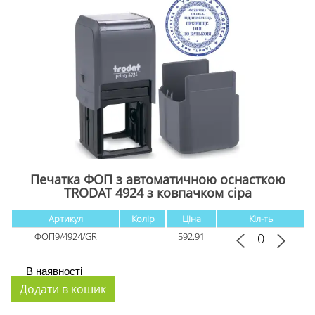
Печатка ФОП з автоматичною оснасткою
TRODAT 4924 з ковпачком cіра
Артикул
Колір
Ціна
Кіл-ть
ФОП9/4924/GR
592.91
В наявності