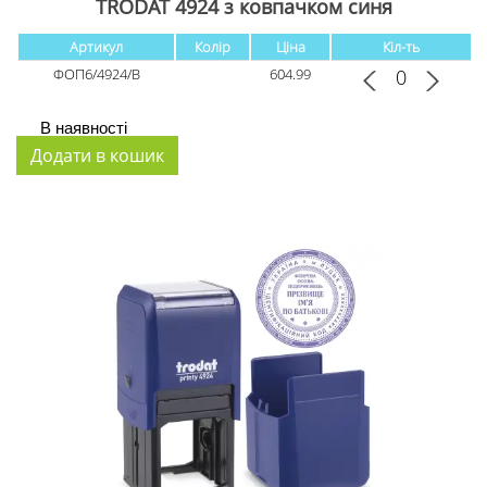
TRODAT 4924 з ковпачком cиня
Артикул
Колір
Ціна
Кіл-ть
ФОП6/4924/B
604.99
В наявності