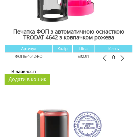
Печатка ФОП з автоматичною оснасткою
TRODAT 4642 з ковпачком рожева
Артикул
Колір
Ціна
Кіл-ть
ФОП5/4642/RO
592.91
В наявності