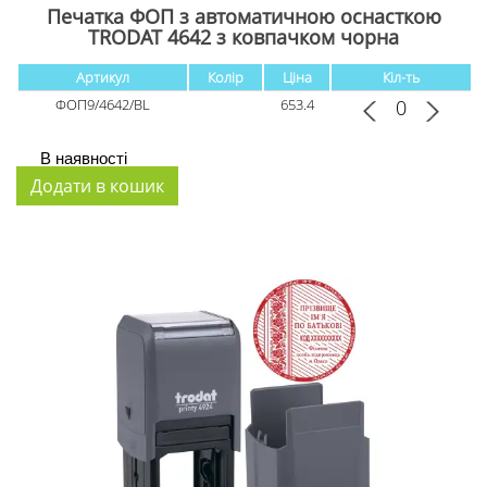
Печатка ФОП з автоматичною оснасткою
TRODAT 4642 з ковпачком чорна
Артикул
Колір
Ціна
Кіл-ть
ФОП9/4642/BL
653.4
В наявності