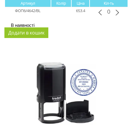
Артикул
Колір
Ціна
Кіл-ть
ФОП6/4642/BL
653.4
В наявності