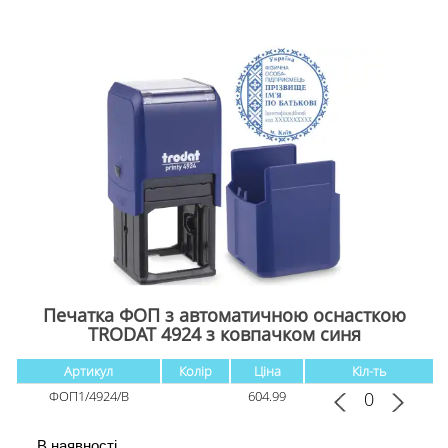
Печатка ФОП з автоматичною оснасткою
TRODAT 4924 з ковпачком cиня
Артикул
Колір
Ціна
Кіл-ть
ФОП1/4924/B
604.99
В наявності