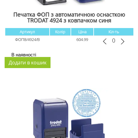
Печатка ФОП з автоматичною оснасткою
TRODAT 4924 з ковпачком cиня
Артикул
Колір
Ціна
Кіл-ть
ФОП8/4924/B
604.99
В наявності