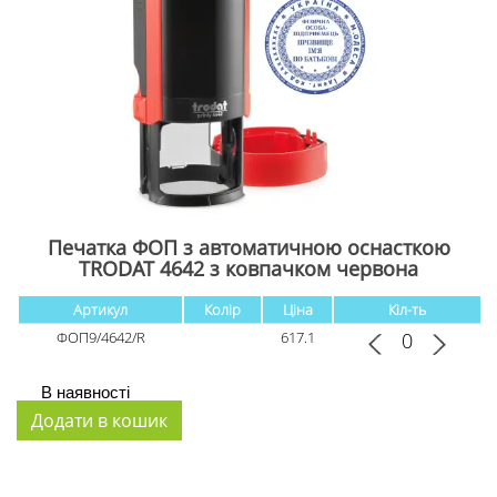
Печатка ФОП з автоматичною оснасткою
TRODAT 4642 з ковпачком червона
Артикул
Колір
Ціна
Кіл-ть
ФОП9/4642/R
617.1
В наявності