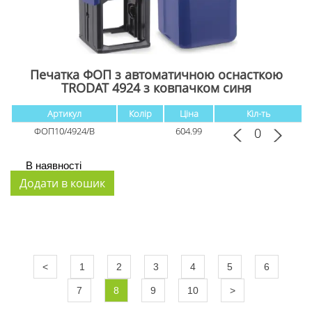
Печатка ФОП з автоматичною оснасткою
TRODAT 4924 з ковпачком cиня
Артикул
Колір
Ціна
Кіл-ть
ФОП10/4924/B
604.99
В наявності
<
1
2
3
4
5
6
7
8
9
10
>