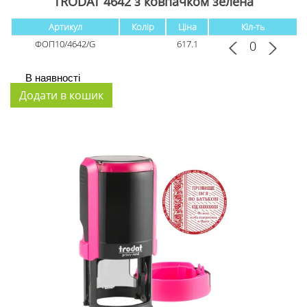
TRODAT 4642 з ковпачком зелена
Артикул
Колір
Ціна
Кіл-ть
ФОП10/4642/G
617.1
В наявності