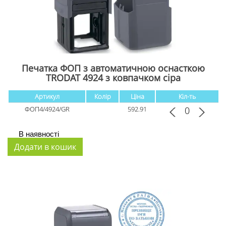
Печатка ФОП з автоматичною оснасткою
TRODAT 4924 з ковпачком cіра
Артикул
Колір
Ціна
Кіл-ть
ФОП4/4924/GR
592.91
В наявності