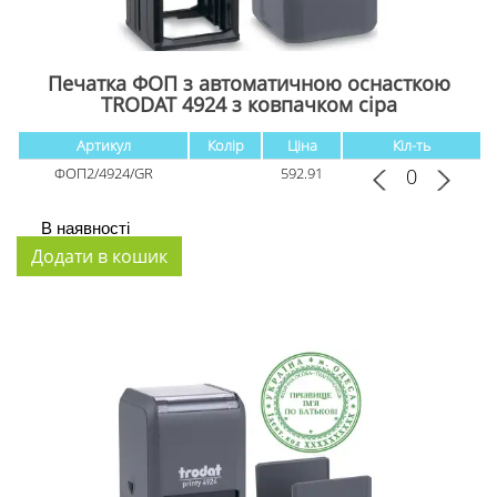
Печатка ФОП з автоматичною оснасткою
TRODAT 4924 з ковпачком cіра
Артикул
Колір
Ціна
Кіл-ть
ФОП2/4924/GR
592.91
В наявності