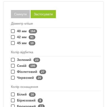
Скинути
Застосувати
Діаметр кліше
40 мм
164
42 мм
91
45 мм
10
Колір відбитка
Зелений
23
Синій
195
Фіолетовий
27
Червоний
20
Колір оснащення
Білий
16
Бірюзовий
9
Бронзовий
12