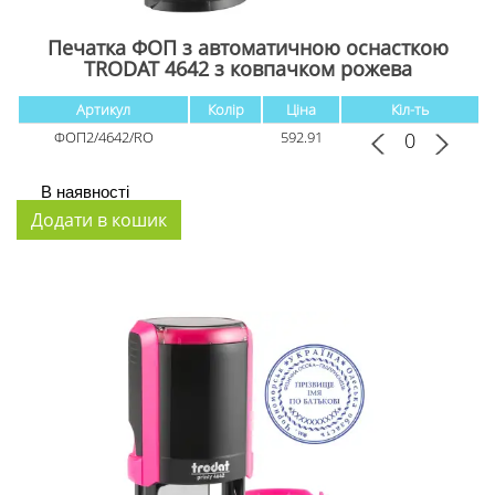
Печатка ФОП з автоматичною оснасткою
TRODAT 4642 з ковпачком рожева
Артикул
Колір
Ціна
Кіл-ть
ФОП2/4642/RO
592.91
В наявності