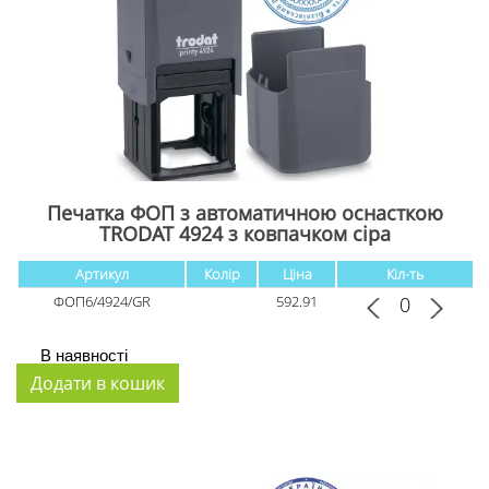
Печатка ФОП з автоматичною оснасткою
TRODAT 4924 з ковпачком cіра
Артикул
Колір
Ціна
Кіл-ть
ФОП6/4924/GR
592.91
В наявності