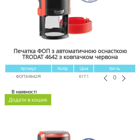
Печатка ФОП з автоматичною оснасткою
TRODAT 4642 з ковпачком червона
Артикул
Колір
Ціна
Кіл-ть
ФОП3/4642/R
617.1
В наявності