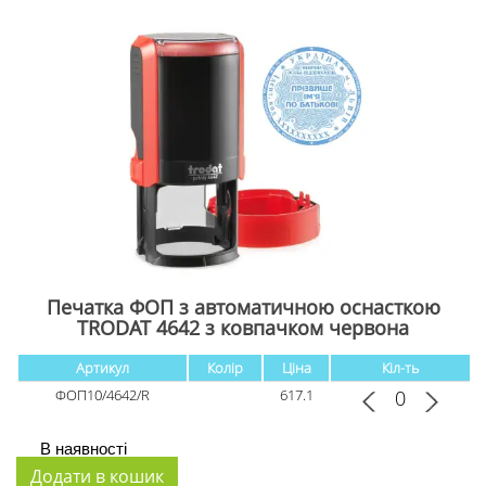
Печатка ФОП з автоматичною оснасткою
TRODAT 4642 з ковпачком червона
Артикул
Колір
Ціна
Кіл-ть
ФОП10/4642/R
617.1
В наявності