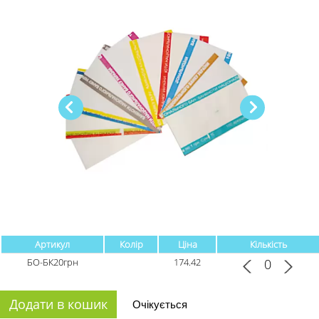
Артикул
Колір
Ціна
Кількість
БО-БК20грн
174.42
Додати в кошик
Очікується