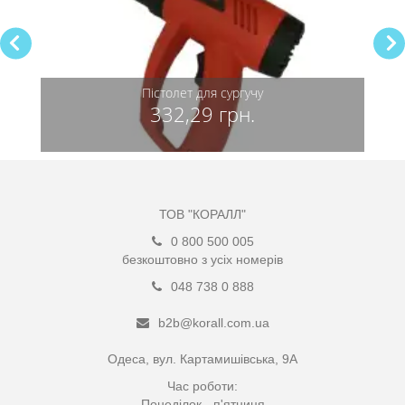
Пістолет для сургучу
332,29 грн.
ТОВ "КОРАЛЛ"
0 800 500 005
безкоштовно з усіх номерів
048 738 0 888
b2b@korall.com.ua
Одеса, вул. Картамишівська, 9А
Час роботи:
Понеділок - п'ятниця