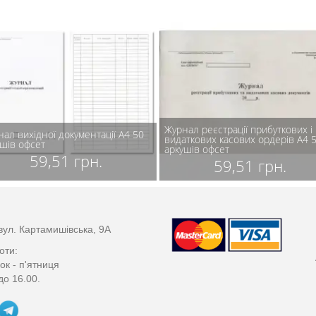
Журнал реєстрації прибуткових і
ал вихідної документації А4 50
видаткових касових ордерів А4 
ушів офсет
аркушів офсет
59,51 грн.
59,51 грн.
вул. Картамишівська, 9А
оти:
ок - п'ятниця
до 16.00.