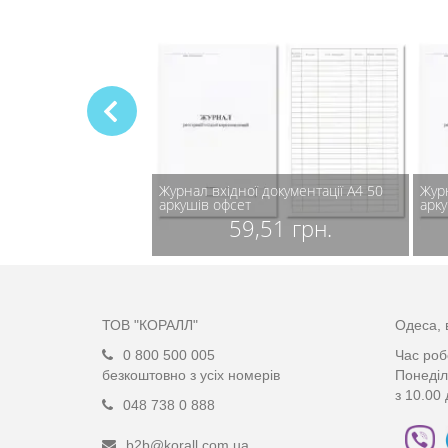
А4 100 аркушів офсет
Журнал вхідної документації А4 50
Журн
аркушів офсет
арк
,74 грн.
59,51 грн.
ТОВ "КОРАЛЛ"
Одеса, 
0 800 500 005
Час роб
безкоштовно з усіх номерів
Понеділ
з 10.00 
048 738 0 888
b2b@korall.com.ua