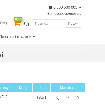
0 800 500 005
Ви не
зареєстровані
0,00
UA
FAQ
Пошук
RUS
Печатки і штампи
і
ртикул
Колір
Ціна
Кількість
КО-2
19.91