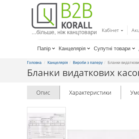
Toggle
navigation
Кабінет
Акц
...більше, ніж канцтовари
Папір
Канцелярія
Супутні товари
Головна
Канцелярія
Вироби з паперу
Бланки видаткови
Бланки видаткових касов
Опис
Характеристики
Ум