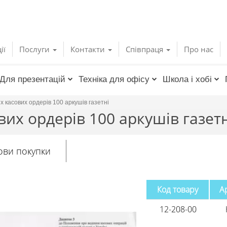
ії
Послуги
Контакти
Співпраця
Про нас
Для презентацій
Техніка для офісу
Школа і хобі
х касових ордерів 100 аркушів газетні
их ордерів 100 аркушів газетн
ови покупки
Код товару
А
12-208-00