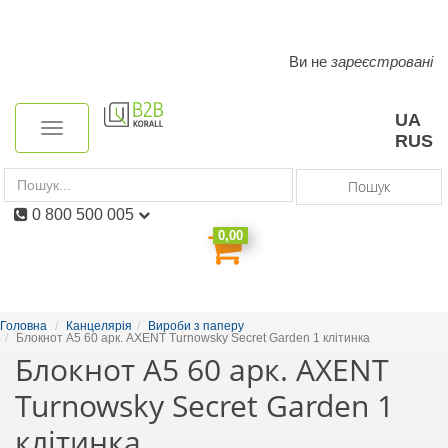
Ви не
зареєстровані
Toggle
navigation
UA
Toggle
RUS
navigation
Пошук
0 800 500 005
0,00
Головна
Канцелярія
Вироби з паперу
Блокнот A5 60 арк. AXENT Turnowsky Secret Garden 1 клітинка
Блокнот A5 60 арк. AXENT
Turnowsky Secret Garden 1
клітинка