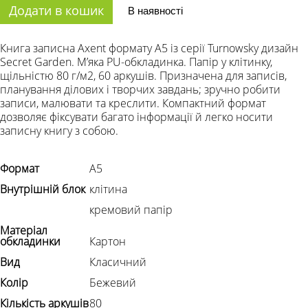
Додати в кошик
В наявності
Книга записна Axent формату A5 із серії Turnowsky дизайн
Secret Garden. Мʼяка PU-обкладинка. Папір у клітинку,
щільністю 80 г/м2, 60 аркушів. Призначена для записів,
планування ділових і творчих завдань; зручно робити
записи, малювати та креслити. Компактний формат
дозволяє фіксувати багато інформації й легко носити
записну книгу з собою.
Формат
А5
Внутрішній блок
клітина
кремовий папір
Матеріал
обкладинки
Картон
Вид
Класичний
Колір
Бежевий
Кількість аркушів
80