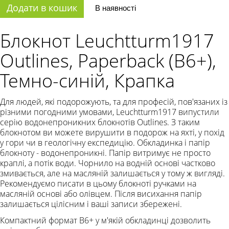
Додати в кошик
В наявності
Блокнот Leuchtturm1917
Outlines, Paperback (B6+),
Темно-синій, Крапка
Для людей, які подорожують, та для професій, пов'язаних із
різними погодними умовами, Leuchtturm1917 випустили
серію водонепроникних блокнотів Outlines. З таким
блокнотом ви можете вирушити в подорож на яхті, у похід
у гори чи в геологічну експедицію. Обкладинка і папір
блокноту - водонепроникні. Папір витримує не просто
краплі, а потік води. Чорнило на водній основі частково
змивається, але на масляній залишається у тому ж вигляді.
Рекомендуємо писати в цьому блокноті ручками на
масляній основі або олівцем. Після висихання папір
залишається цілісним і ваші записи збережені.
Компактний формат B6+ у м'якій обкладинці дозволить