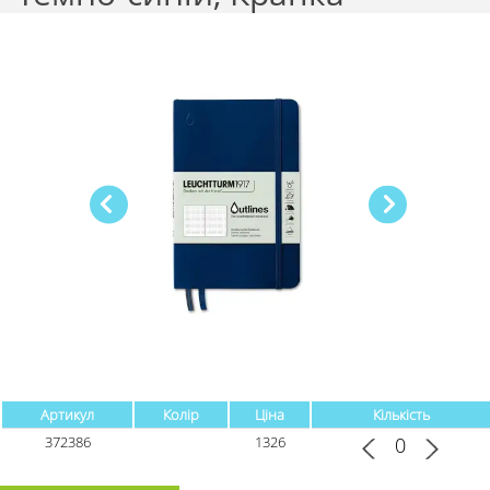
Артикул
Колір
Ціна
Кількість
372386
1326