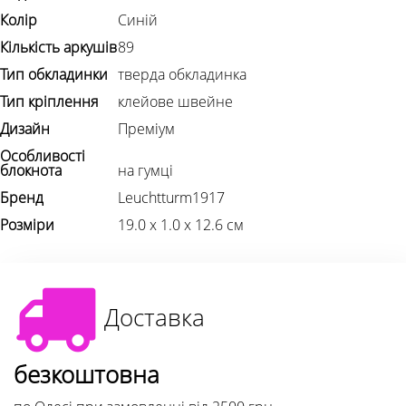
Колір
Синій
Кількість аркушів
89
Тип обкладинки
тверда обкладинка
Тип кріплення
клейове швейне
Дизайн
Преміум
Особливості
блокнота
на гумці
Бренд
Leuchtturm1917
Розміри
19.0 х 1.0 х 12.6 см
Доставка
безкоштовна