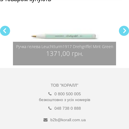
Ручка гелева Leuchtturm1917 Drehgriffel Mint Green
Ручка
синя
1371,00 грн.
ТОВ "КОРАЛЛ"
0 800 500 005
безкоштовно з усіх номерів
048 738 0 888
b2b@korall.com.ua