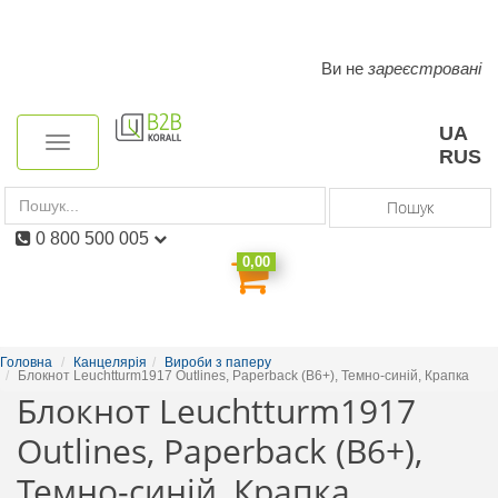
Ви не
зареєстровані
Toggle
navigation
UA
Toggle
RUS
navigation
Пошук
0 800 500 005
0,00
Головна
Канцелярія
Вироби з паперу
Блокнот Leuchtturm1917 Outlines, Paperback (B6+), Темно-синій, Крапка
Блокнот Leuchtturm1917
Outlines, Paperback (B6+),
Темно-синій, Крапка