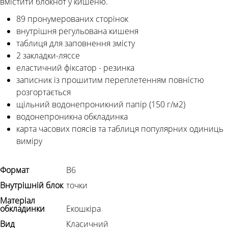
вмістити блокнот у кишеню.
89 пронумерованих сторінок
внутрішня регульована кишеня
таблиця для заповнення змісту
2 закладки-ляссе
еластичний фіксатор - резинка
записник із прошитим переплетенням повністю
розгортається
щільний водонепроникний папір (150 г/м2)
водонепроникна обкладинка
карта часових поясів та таблиця популярних одиниць
виміру
Формат
В6
Внутрішній блок
точки
Матеріал
обкладинки
Екошкіра
Вид
Класичний