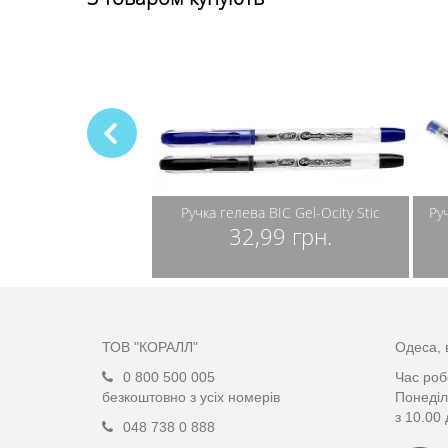
CONOMIX Piramid 0,5
Ручка гелева BIC Gel-Ocity Stic
Ру
32,99 грн.
47 грн.
ТОВ "КОРАЛЛ"
Одеса, 
0 800 500 005
Час роб
безкоштовно з усіх номерів
Понеділ
з 10.00 
048 738 0 888