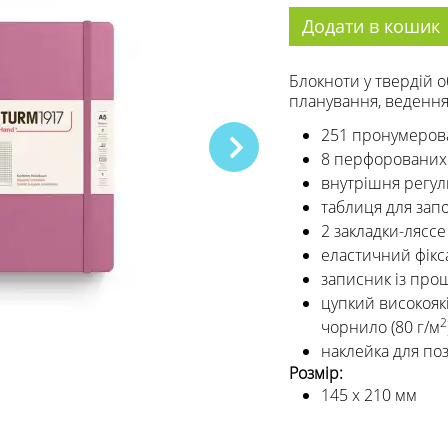
Додати в кошик
Блокноти у твердій о
планування, ведення 
251 пронумерова
8 перфорованих
внутрішня регу
таблиця для зап
2 закладки-ляссе
еластичний фікс
записник із про
цупкий високояк
2
чорнило (80 г/м
наклейка для поз
Розмір:
145 х 210 мм