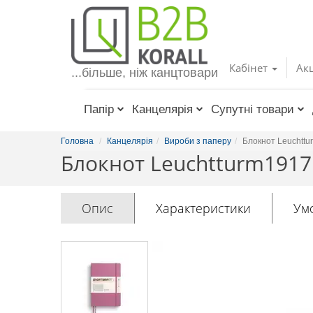
Toggle
navigation
Кабінет
Акц
...більше, ніж канцтовари
Папір
Канцелярія
Супутні товари
Головна
Канцелярія
Вироби з паперу
Блокнот Leuchttu
Блокнот Leuchtturm1917
Опис
Характеристики
Ум