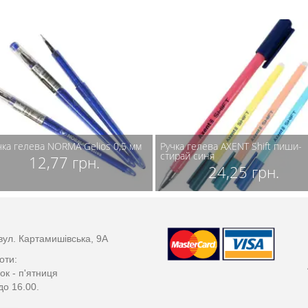
чка гелева NORMA Gelios 0,5 мм
Ручка гелева AXENT Shift пиши-
стирай синя
12,77 грн.
24,25 грн.
вул. Картамишівська, 9А
оти:
ок - п'ятниця
до 16.00.