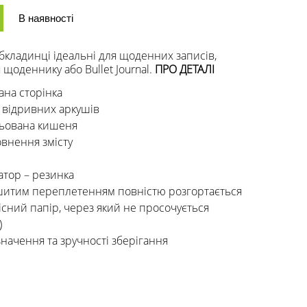
В наявності
бкладинці ідеальні для щоденних записів,
щоденнику або Bullet Journal.
ПРО ДЕТАЛІ
на сторінка
 відривних аркушів
льована кишеня
овнення змісту
атор – резинка
шитим переплетенням повністю розгортається
існий папір, через який не просочується
)
начення та зручності зберігання