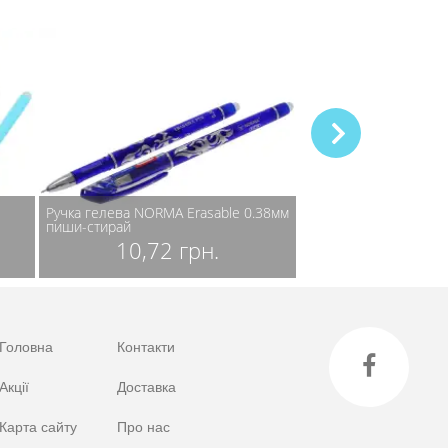
Ручка гелева NORMA Erasable 0.38мм
Ручка гелева Leucht
пиши-стирай
Drehgriffel Bullet Journ
10,72 грн.
1745,00
Головна
Контакти
Акції
Доставка
Карта сайту
Про нас