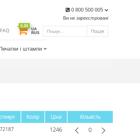
0 800 500 005
Ви не
зареєстровані
0,00
UA
FAQ
Пошук
RUS
Печатки і штампи
ртикул
Колір
Ціна
Кількість
72187
1246