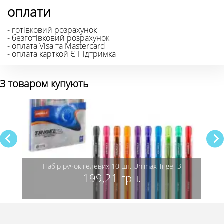
оплати
- готівковий розрахунок
- безготівковий розрахунок
- оплата Visa та Mastercard
- оплата карткой Є Підтримка
З товаром купують
Набір ручок гелевих 10 шт. Unimax Trigel-3
Р
199,21 грн.