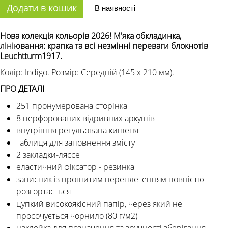
Додати в кошик
В наявності
Нова колекція кольорів 2026! М'яка обкладинка,
лініювання: крапка та всі незмінні переваги блокнотів
Leuchtturm1917.
Колір: Indigo. Розмір: Середній (145 х 210 мм).
ПРО ДЕТАЛІ
251 пронумерована сторінка
8 перфорованих відривних аркушів
внутрішня регульована кишеня
таблиця для заповнення змісту
2 закладки-ляссе
еластичний фіксатор - резинка
записник із прошитим переплетенням повністю
розгортається
цупкий високоякісний папір, через який не
просочується чорнило (80 г/м2)
наклейка для позначення та зручності зберігання