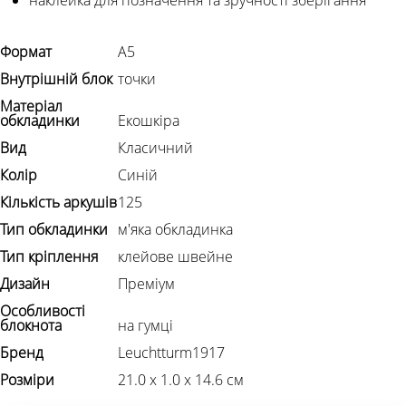
Формат
А5
Внутрішній блок
точки
Матеріал
обкладинки
Екошкіра
Вид
Класичний
Колір
Синій
Кількість аркушів
125
Тип обкладинки
м'яка обкладинка
Тип кріплення
клейове швейне
Дизайн
Преміум
Особливості
блокнота
на гумці
Бренд
Leuchtturm1917
Розміри
21.0 х 1.0 х 14.6 см