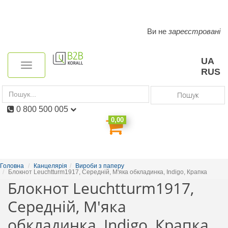
Ви не
зареєстровані
Toggle
navigation
UA
Toggle
RUS
navigation
Пошук
0 800 500 005
0,00
Головна
Канцелярія
Вироби з паперу
Блокнот Leuchtturm1917, Середній, М'яка обкладинка, Indigo, Крапка
Блокнот Leuchtturm1917,
Середній, М'яка
обкладинка, Indigo, Крапка