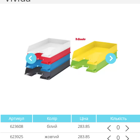
Артикул
Колір
Ціна
Кількість
623608
білий
283.85
623925
жовтий
283.85