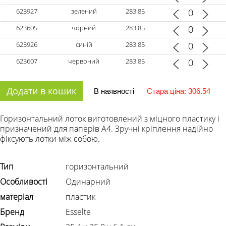
623927
зелений
283.85
623605
чорний
283.85
623926
синій
283.85
623607
червоний
283.85
Додати в кошик
В наявності
Стара ціна: 306.54
Горизонтальний лоток виготовлений з міцного пластику і
призначений для паперів А4. Зручні кріплення надійно
фіксують лотки між собою.
Тип
горизонтальний
Особливості
Одинарний
матеріал
пластик
Бренд
Esselte